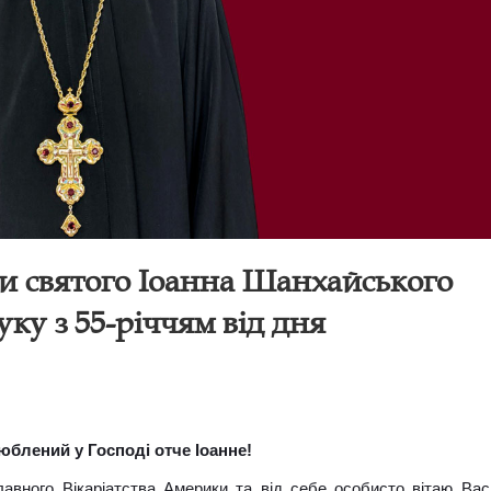
и святого Іоанна Шанхайського
ку з 55-річчям від дня
юблений у Господі отче Іоанне!
авного Вікаріатства Америки та від себе особисто вітаю Вас