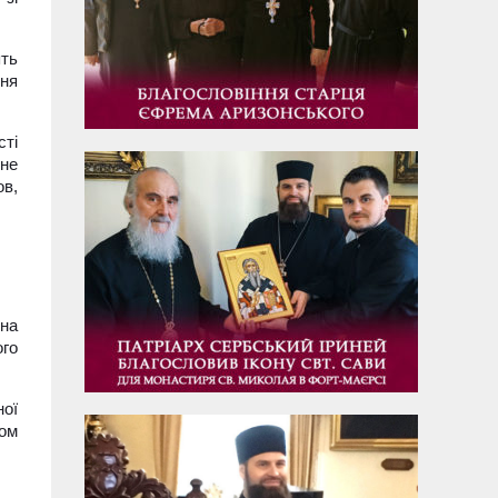
ять
дня
сті
 не
ов,
вна
ого
ної
вом