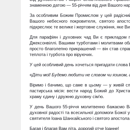
знаменною датою — 55-річчям від дня Вашого на
За особливим Божим Промислом у цей радісний
Вашого небесного покровителя, святого апосто
підкреслює те велике і жертовне служіння, яке Ви
Для парафіян і духовних чад Ви є прикладом гі
Джексонвіллі. Вашими турботами і молитвами об
просто благолепно прикрашений — він став спра
теплота і турбота про віруючих.
У цей особливий день хочеться пригадати слова 
«
Діти мої! Будемо любити не словом чи язиком, а
Віримо і бачимо, що саме в цьому — у живій сп
пастирська місія: вести народ Божий до Христа,
храму єдину і дружню духовну сім’ю.
У день Вашого 55-річчя молитвенно бажаємо Вам
духовної радості та всесильної допомоги Божої
святителя Іоана Шанхайського і святого апостола
Багая і благая Вам літа, дорогий отче Іоанне!