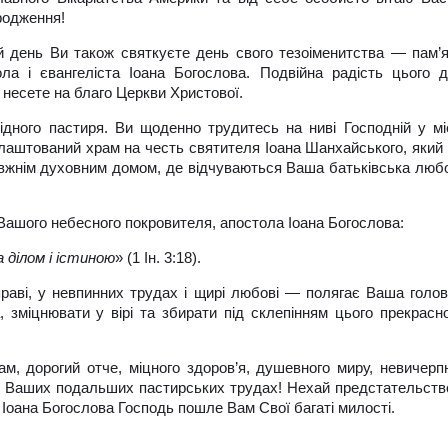
родження!
 день Ви також святкуєте день свого тезоіменитства — пам’
ла і євангеліста Іоана Богослова. Подвійна радість цього 
 несете на благо Церкви Христової.
дного пастиря. Ви щоденно трудитесь на ниві Господній у мі
лаштований храм на честь святителя Іоана Шанхайського, який
вжнім духовним домом, де відчуваються Ваша батьківська люб
Вашого небесного покровителя, апостола Іоана Богослова:
 ділом і істиною
» (1 Ін. 3:18).
раві, у невпинних трудах і щирі любові — полягає Ваша голо
 зміцнювати у вірі та збирати під склепінням цього прекрасн
, дорогий отче, міцного здоров’я, душевного миру, невичерп
 у Ваших подальших пастирських трудах! Нехай предстательст
 Іоана Богослова Господь пошле Вам Свої багаті милості.