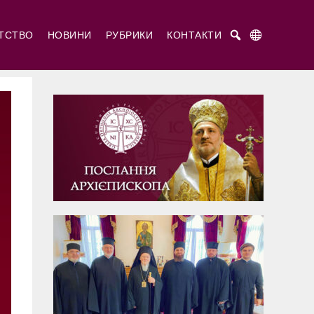
АТСТВО
НОВИНИ
РУБРИКИ
КОНТАКТИ
Русский
Українська
English
ті Кирило і Мефодій
титель Рафаїл Бруклінський