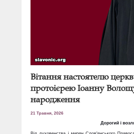
Вітання настоятелю церкв
протоієрею Іоанну Волощу
народження
21 Травня, 2026
Дорогий і возл
Від духовенства і мирян Слов’янського Правосл