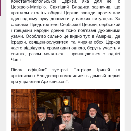
Константинопольської Церкви, яка для неї є
Церквою-Матір’ю. Святіший Владика зазначив, що
протягом століть обидві Церкви завжди простягали
один одному руку допомоги у важких ситуаціях. За
словами Предстоятеля Сербської Церкви, сербський
і грецький народи донині тісно пов’язані духовними
узами. Особливо сильно це видно тут, в Америці, де
ієрархи, священнослужителі та миряни обох Церков
часто відвідують храми один одного, беруть участь у
святах, разом моляться і причащаються з однієї
Чаші.
Після офіційної зустрічі Патріарх Іриней та
архієпископ Елпідофор помолилися в домовій церкві
при управлінні Архієпископії.