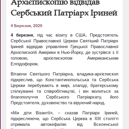
Архієпископію відвідав
Сербський Патріарх Іриней
4 Березня, 2020
4 березня
, під час візиту в США, Предстоятель
Сербської Православної Церкви Святіший Патріарх
Іриней відвідав управління Грецької Православної
Архієпископії Америки в Нью-Йорку, де зустрівся з її
головою, архієпископом Американським
Елпідофором.
Вітаючи Святішого Патріарха, владика-архієпископ
підкреслив, що Константинопольська та Сербська
Церкви перебувають в мирі, злагоді, братерському
спілкуванні та співробітництві, і він молиться за
благополуччя Сербського Патріархату, його
Предстоятеля, духовенство та віруючий народ.
«Ми діти Візантії», – сказав Патріарх Іриней,
підкреслюючи, що Сербська Церква в XIII столітті
отримала автокефалію від Вселенської