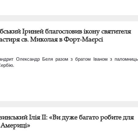
бський Іриней благословив ікону святителя
астиря св. Миколая в Форт-Маєрсі
мандрит Олександр Беля разом з братом Іваном з паломниц
Сербію.
инський Ілія II: «Ви дуже багато робите для
в Америці»