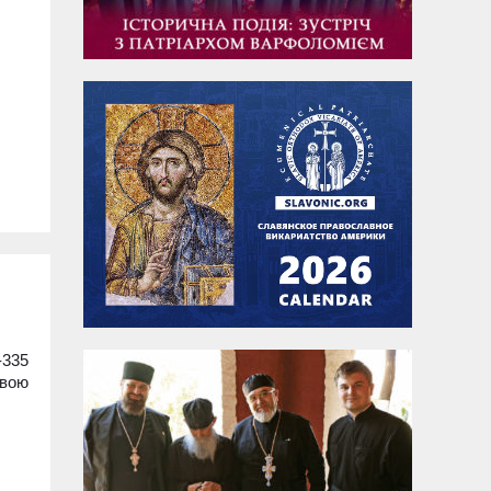
-335
овою