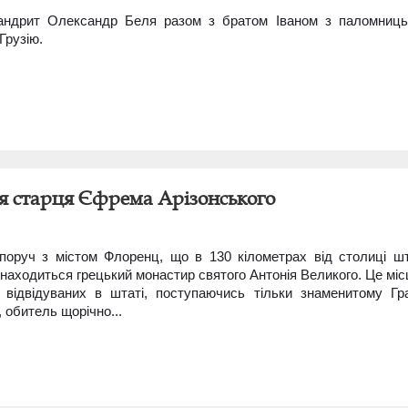
мандрит Олександр Беля разом з братом Іваном з паломниц
Грузію.
я старця Єфрема Арізонського
поруч з містом Флоренц, що в 130 кілометрах від столиці ш
 знаходиться грецький монастир святого Антонія Великого. Це міс
відвідуваних в штаті, поступаючись тільки знаменитому Гр
 обитель щорічно...