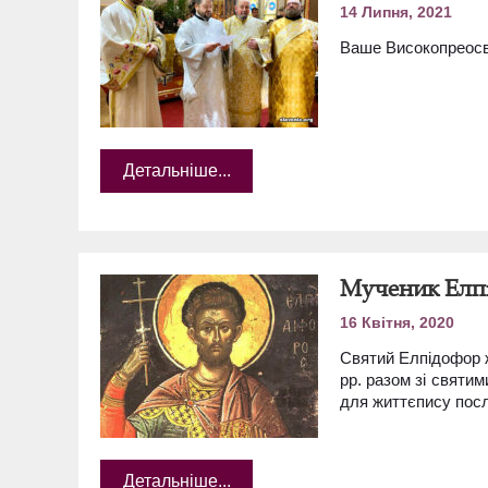
14 Липня, 2021
Ваше Високопреосвя
Детальніше...
Мученик Елп
16 Квітня, 2020
Святий Елпідофор жи
рр. разом зі святи
для життєпису посл
Детальніше...