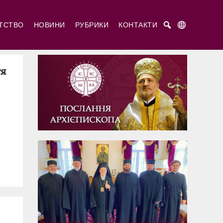
АТСТВО
НОВИНИ
РУБРИКИ
КОНТАКТИ
Русский
Українська
English
тя
ті Кирило і Мефодій
титель Рафаїл Бруклінський