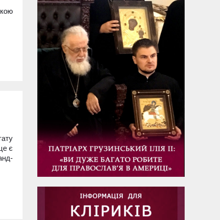
ькою
тату
це є
анд-