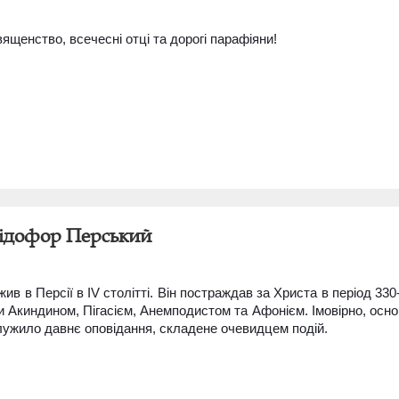
щенство, всечесні отці та дорогі парафіяни!
ідофор Перський
в в Персії в IV столітті. Він постраждав за Христа в період 330
ми Акиндином, Пігасієм, Анемподистом та Афонієм. Імовірно, осн
ужило давнє оповідання, складене очевидцем подій.