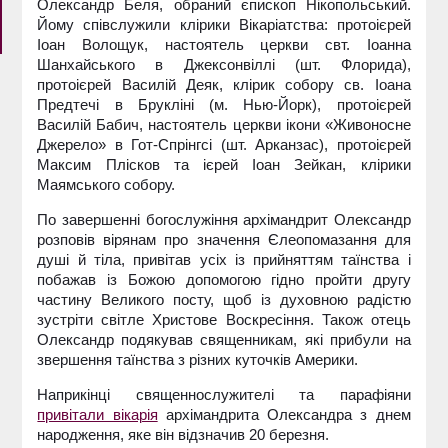
Олександр Беля, обраний єпископ Нікопольський.
Йому співслужили клірики Вікаріатства: протоієрей
Іоан Волощук, настоятель церкви свт. Іоанна
Шанхайського в Джексонвіллі (шт. Флорида),
протоієрей Василій Деяк, клірик собору св. Іоана
Предтечі в Брукліні (м. Нью-Йорк), протоієрей
Василій Бабич, настоятель церкви ікони «Живоносне
Джерело» в Гот-Спрінгсі (шт. Арканзас), протоієрей
Максим Плісков та ієрей Іоан Зейкан, клірики
Маямського собору.
По завершенні богослужіння архімандрит Олександр
розповів вірянам про значення Єлеопомазання для
душі й тіла, привітав усіх із прийняттям таїнства і
побажав із Божою допомогою гідно пройти другу
частину Великого посту, щоб із духовною радістю
зустріти світле Христове Воскресіння. Також отець
Олександр подякував священникам, які прибули на
звершення таїнства з різних куточків Америки.
Наприкінці священнослужителі та парафіяни
привітали вікарія
архімандрита Олександра з днем
народження, яке він відзначив 20 березня.