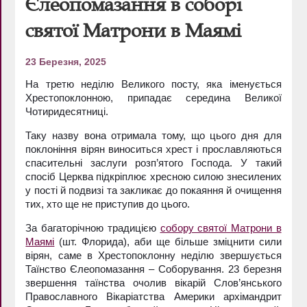
Єлеопомазання в соборі
святої Матрони в Маямі
23 Березня, 2025
На третю неділю Великого посту, яка іменується
Хрестопоклонною, припадає середина Великої
Чотиридесятниці.
Таку назву вона отримала тому, що цього дня для
поклоніння вірян виноситься хрест і прославляються
спасительні заслуги розп’ятого Господа. У такий
спосіб Церква підкріплює хресною силою знесилених
у пості й подвизі та закликає до покаяння й очищення
тих, хто ще не приступив до цього.
За багаторічною традицією
собору святої Матрони в
Маямі
(шт. Флорида), аби ще більше зміцнити сили
вірян, саме в Хрестопоклонну неділю звершується
Таїнство Єлеопомазання – Соборування. 23 березня
звершення таїнства очолив вікарій Слов’янського
Православного Вікаріатства Америки архімандрит