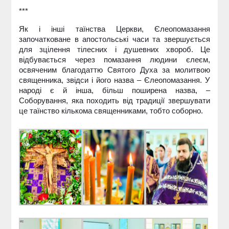
***
Як і інші таїнства Церкви, Єлеопомазання
започатковане в апостольські часи та звершується
для зцілення тілесних і душевних хвороб. Це
відбувається через помазання людини єлеєм,
освяченим благодаттю Святого Духа за молитвою
священника, звідси і його назва – Єлеопомазання. У
народі є й інша, більш поширена назва, –
Соборування, яка походить від традиції звершувати
це таїнство кількома священниками, тобто соборно.