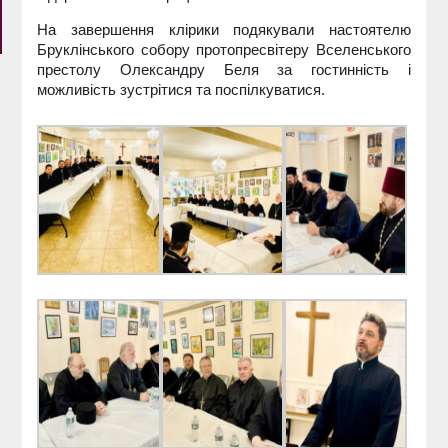
На завершення клірики подякували настоятелю
Бруклінського собору протопресвітеру Вселенського
престолу Олександру Беля за гостинність і
можливість зустрітися та поспілкуватися.