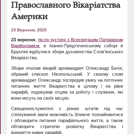
Православного Вікаріатства
Америки
23 Вересня, 2025
23 вересня
,
після зустрічі з Всесвятішим Патріархом
Варфоломієм
, в Іоанно-Предтеченському соборі в
Брукліні відбулися збори духовенства Слов’янського
Вікаріатства.
Збори очолив вікарій архімандрит Олександр Беля,
обраний єпископ Нікопольський. У своєму слові
архімандрит Олександр зосередив увагу на поточних
питаннях життя Вікаріатства в цілому і на рівні
парафій, подякував отцям за роботу і служіння, які
вони несуть на своїх місцях.
Священнослужителі з різних штатів під час
спілкування мали можливість ближче познайомитися
і обговорити питання парафіяльного життя, а також
обговорити стратегію розвитку Вікаріатства і
відкриття нових парафій.