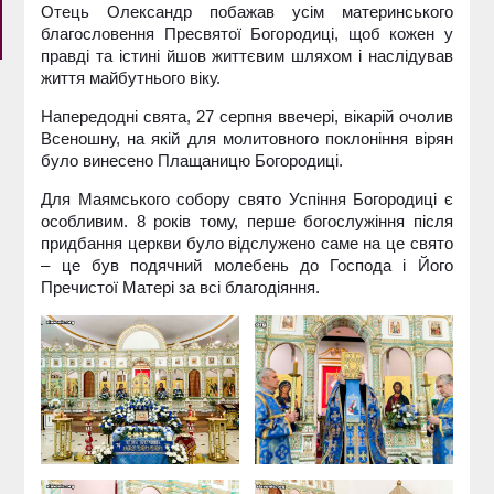
Отець Олександр побажав усім материнського
благословення Пресвятої Богородиці, щоб кожен у
правді та істині йшов життєвим шляхом і наслідував
життя майбутнього віку.
Напередодні свята, 27 серпня ввечері, вікарій очолив
Всеношну, на якій для молитовного поклоніння вірян
було винесено Плащаницю Богородиці.
Для Маямського собору свято Успіння Богородиці є
особливим. 8 років тому, перше богослужіння після
придбання церкви було відслужено саме на це свято
– це був подячний молебень до Господа і Його
Пречистої Матері за всі благодіяння.