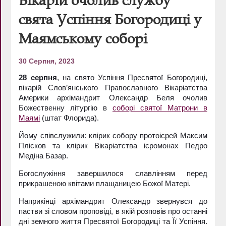
свята Успіння Богородиці у
Маямському соборі
30 Серпня, 2023
28 серпня
, на свято Успіння Пресвятої Богородиці,
вікарій Слов’янського Православного Вікаріатства
Америки архімандрит Олександр Беля очолив
Божественну літургію в
соборі святої Матрони в
Маямі
(штат Флорида).
Йому співслужили: клірик собору протоієрей Максим
Плісков та клірик Вікаріатства ієромонах Педро
Медіна Базар.
Богослужіння завершилося славлінням перед
прикрашеною квітами плащаницею Божої Матері.
Наприкінці архімандрит Олександр звернувся до
пастви зі словом проповіді, в якій розповів про останні
дні земного життя Пресвятої Богородиці та Її Успіння.