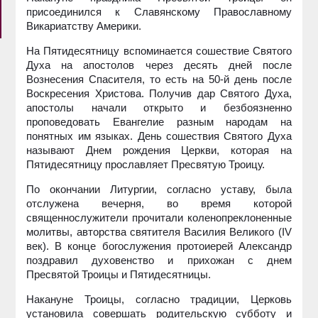
присоединился к Славянскому Православному
Викариатству Америки.
На Пятидесятницу вспоминается сошествие Святого
Духа на апостолов через десять дней после
Вознесения Спасителя, то есть на 50-й день после
Воскресения Христова. Получив дар Святого Духа,
апостолы начали открыто и безбоязненно
проповедовать Евангелие разным народам на
понятных им языках. День сошествия Святого Духа
называют Днем рождения Церкви, которая на
Пятидесятницу прославляет Пресвятую Троицу.
По окончании Литургии, согласно уставу, была
отслужена вечерня, во время которой
священнослужители прочитали коленопреклоненные
молитвы, авторства святителя Василия Великого (IV
век). В конце богослужения протоиерей Александр
поздравил духовенство и прихожан с днем
Пресвятой Троицы и Пятидесятницы.
Накануне Троицы, согласно традиции, Церковь
установила совершать родительскую субботу и