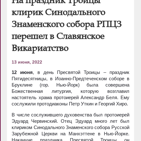
клирик Синодального
Знаменского собора РПЦЗ
перешел в Славянское
Викариатство
13 июня, 2022
12 июня
, в день Пресвятой Троицы – праздник
Пятидесятницы, в Иоанно-Предтеченском соборе в
Бруклине (гор. Нью-Йорк) была совершена
Божественная литургия, которую возглавил
настоятель храма протоиерей Александр Беля. Ему
сослужили протодиаконы Петр Уткин и Георгий Хиро.
В числе сослужившего духовенства был протоиерей
Эдуард Червинский. Отец Эдуард много лет был
клириком Синодального Знаменского собора Русской
Зарубежной Церкви на Манхэттене в Нью-Йорке.
Накануне праздника Пресвятой Троицы он