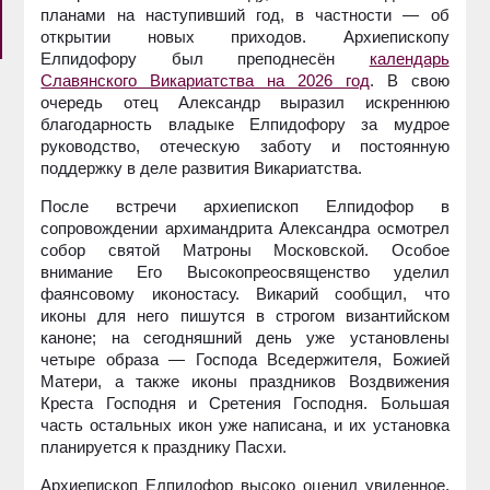
планами на наступивший год, в частности — об
открытии новых приходов. Архиепископу
Елпидофору был преподнесён
календарь
Славянского Викариатства на 2026 год
. В свою
очередь отец Александр выразил искреннюю
благодарность владыке Елпидофору за мудрое
руководство, отеческую заботу и постоянную
поддержку в деле развития Викариатства.
После встречи архиепископ Елпидофор в
сопровождении архимандрита Александра осмотрел
собор святой Матроны Московской. Особое
внимание Его Высокопреосвященство уделил
фаянсовому иконостасу. Викарий сообщил, что
иконы для него пишутся в строгом византийском
каноне; на сегодняшний день уже установлены
четыре образа — Господа Вседержителя, Божией
Матери, а также иконы праздников Воздвижения
Креста Господня и Сретения Господня. Большая
часть остальных икон уже написана, и их установка
планируется к празднику Пасхи.
Архиепископ Елпидофор высоко оценил увиденное,